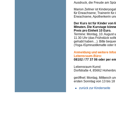
Ausdruck, die Freude am Spü
Marion Zellner ist Kinderyogal
für Erwachsene; Trainerin für
Erwachsene, Apotherkerin und
Der Kurs ist für Kinder von 6
Minuten. Die Kurstage könne
Preis pro Einheit 10 Euro.
Termine: Montag, 10. August u
11.30 Uhr (das Frühstück soll
gehabt haben....). Bitte bequ
(Yoga-/Gymnastikmatte oder I
Anmeldung und weitere Infos
Lebensraum-Büro:
08102 / 77 37 06 oder per em
Lebensraum Kunst
Dorfstraße 4, 85662 Hohenbr
geöffnet: Montag, Mittwoch un
ersten Sonntag von 13 bis 18
zurück zur Kinderseite