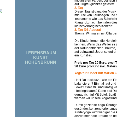
mit unseren Farben. Danach 
auf Flugtauglichkeit getestet.
2. Tag
Dieser Tag ist ganz der Musi
mit Hilfe von Laubsägen und 
Instrumente wie das Schwirrh
Klangholz nach, bemalen die
kleines Aborigines Konzert.
3. Tag (06.August)
Thema: Wir malen mit Ölfarb
Die Kinder lernen die Herste
kennen. Wenn das Wetter es zu
der Natur entdecken: Bäume, 
auf Leinwand. Jeder so gut er
LEBENSRAUM
ein Künstler.
KUNST
HOHENBRUNN
Preis pro Tag 20 Euro, zwei T
50 Euro pro Kind inkl. Mater
Yoga für Kinder mit Marion Z
Hast Du Lust dazu, wie ein F
balancieren? Einmal laut und k
Löwe? Oder still und kräftig v
Lieblingsbaum? Dann bist Du
genau richtig! Mit Spiel, Sp
werden wir unsere Yogastund
Durch geziehlte Yoga-Übunge
gesünder, konzentrierter, angs
Kinderyoga wird weniger die P
als vielmehr die Freude an d